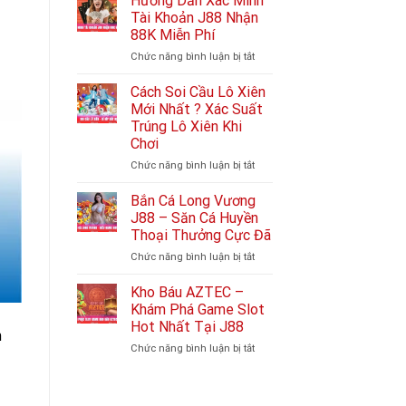
Hướng Dẫn Xác Minh
Xiên
Tài Khoản J88 Nhận
Bóng
88K Miễn Phí
Đá
ở
Chức năng bình luận bị tắt
–
Hướng
3
Dẫn
Công
Cách Soi Cầu Lô Xiên
Xác
Thức
Mới Nhất ? Xác Suất
Minh
Đạt
Trúng Lô Xiên Khi
Tài
Hiệu
Chơi
Khoản
Quả
J88
Cao
ở
Chức năng bình luận bị tắt
Nhận
Cách
88K
Soi
Bắn Cá Long Vương
Miễn
Cầu
J88 – Săn Cá Huyền
Phí
Lô
Thoại Thưởng Cực Đã
Xiên
ở
Chức năng bình luận bị tắt
Mới
Bắn
Nhất
Cá
?
Kho Báu AZTEC –
Long
Xác
Khám Phá Game Slot
Vương
Suất
Hot Nhất Tại J88
m
J88
Trúng
ở
Chức năng bình luận bị tắt
–
Lô
Kho
Săn
Xiên
Báu
Cá
Khi
AZTEC
Huyền
Chơi