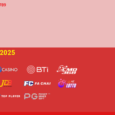
789
@2025