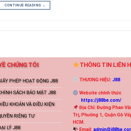
CONTINUE READING
→
VỀ CHÚNG TÔI
THÔNG TIN LIÊN 
THƯƠNG HIỆU:
J88
GIẤY PHÉP HOẠT ĐỘNG J88
CHÍNH SÁCH BẢO MẬT J88
Website chính thức
https://j88be.com/
ĐIỀU KHOẢN VÀ ĐIỀU KIỆN
Địa Chỉ: Đường Phan Vă
Trị, Phường 1, Quận Gò Vấ
QUYỀN RIÊNG TƯ
HCM.
ĐẠI LÝ J88
Email:
admin@j88be.co