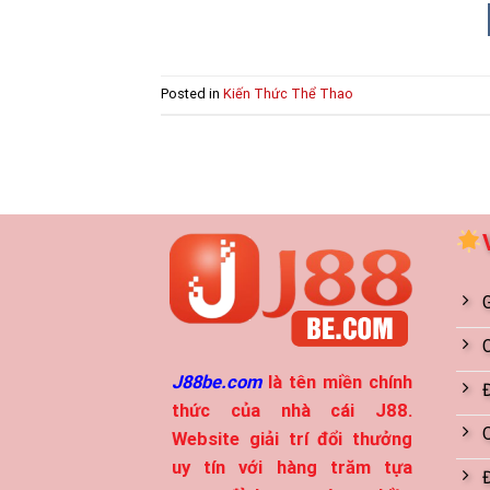
Posted in
Kiến Thức Thể Thao
J88be.com
là tên miền chính
thức của nhà cái J88.
Website giải trí đổi thưởng
uy tín với hàng trăm tựa