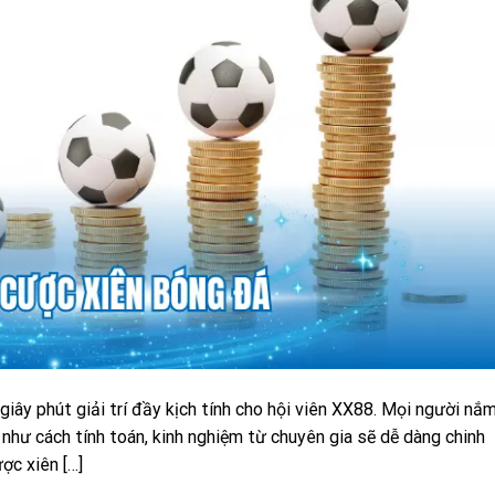
ây phút giải trí đầy kịch tính cho hội viên XX88. Mọi người nắ
 như cách tính toán, kinh nghiệm từ chuyên gia sẽ dễ dàng chinh
ợc xiên […]